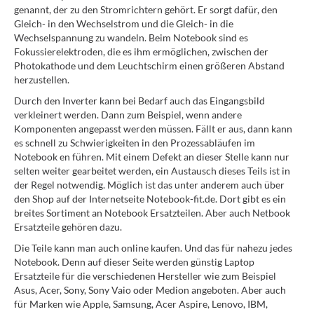
genannt, der zu den Stromrichtern gehört. Er sorgt dafür, den
Gleich- in den Wechselstrom und die Gleich- in die
Wechselspannung zu wandeln. Beim Notebook sind es
Fokussierelektroden, die es ihm ermöglichen, zwischen der
Photokathode und dem Leuchtschirm einen größeren Abstand
herzustellen.
Durch den Inverter kann bei Bedarf auch das Eingangsbild
verkleinert werden. Dann zum Beispiel, wenn andere
Komponenten angepasst werden müssen. Fällt er aus, dann kann
es schnell zu Schwierigkeiten in den Prozessabläufen im
Notebook en führen. Mit einem Defekt an dieser Stelle kann nur
selten weiter gearbeitet werden, ein Austausch dieses Teils ist in
der Regel notwendig. Möglich ist das unter anderem auch über
den Shop auf der Internetseite Notebook-fit.de. Dort gibt es ein
breites Sortiment an Notebook Ersatzteilen. Aber auch Netbook
Ersatzteile gehören dazu.
Die Teile kann man auch online kaufen. Und das für nahezu jedes
Notebook. Denn auf dieser Seite werden günstig Laptop
Ersatzteile für die verschiedenen Hersteller wie zum Beispiel
Asus, Acer, Sony, Sony Vaio oder Medion angeboten. Aber auch
für Marken wie Apple, Samsung, Acer Aspire, Lenovo, IBM,