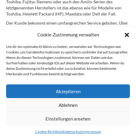
Toshiba, Fujitsu Siemens oder auch den Amilo-Serien des
letztgenannten Herstellers ist das ebenso wie für Modelle von
Toshiba, Hewlett Packard (HP), Maxdata oder Dell der Fall.
Der Kunde bekommt einen umfangreichen Service geboten. Über
Händler sind hier auch Teile für die sehr hochwertigen Thinkpad-
Cookie-Zustimmung verwalten
Notebooks erhältlich. Ihr Markenzeichen ist die Super-
Ausstattung. So gibt es unter anderem Modelle, bei denen die
Um dir ein optimales Erlebnis zu bieten, verwenden wir Technologien wie
SSD-Festplatte integriert ist oder die auch über ein Touch-Display
Cookies, um Geräteinformationen zu speichern und/oder darauf zuzugreifen.
verfügen, das schwenkbar ist. Es ist vor allem die Mobilität und
Wenn du diesen Technologien zustimmst, können wir Daten wie das
Zuverlässigkeit, die diese Geräte auszeichnet. Einige haben sogar
Surfverhalten oder eindeutige IDs auf dieser Website verarbeiten. Wenn du
einen Cover-Sicherheitsrahmen und sind stoßgedämpft. Dieser
deine Zustimmung nicht erteilst oder zurückziehst, können bestimmte
Internet-Shop bietet auch für diese Hightech-Geräte einen 24
Merkmale und Funktionen beeinträchtigt werden.
Stunden-Service.
Ersatzteil anfragen
Akzeptieren
Ablehnen
Kontakt
Impressum
Datenschutz
Einstellungen ansehen
Cookie-Richtlinie (EU)
Powered by Vangerow GmbH
MeinMacher
Cookie-Richtlinie
Datenschutz
Impressum